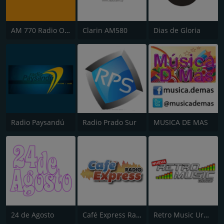
AM 770 Radio Oriental
Clarin AM580
Dias de Gloria
Radio Paysandú
Radio Prado Sur
MUSICA DE MAS
24 de Agosto
Café Express Radio
Retro Music Uruguay