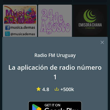
MUSICA DE MAS
24 de Agosto
Emisora Chana
Radio FM Uruguay
La aplicación de radio número
1
4.8
+500k
Radio City
Radio Fantasma
Retro Music Uruguay