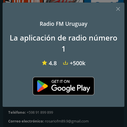
Radio FM Uruguay
Sur FM
Señal Zoe
Casupa FM 94.1
La aplicación de radio número
Rosario FM
1
Frecuencias FM
4.8
+500k
Rosario
: 89.9 FM
Contactos
Página web:
https://rosariofm.uy/
Dirección:
Ituzaingó 380 - Rosario
Teléfono:
+598 91 899 899
Correo electrónico:
rosariofm89.9@gmail.com