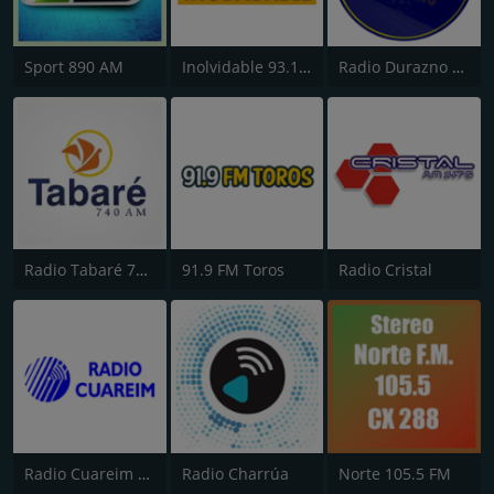
Sport 890 AM
Inolvidable 93.1 FM
Radio Durazno 1430 AM
Radio Tabaré 740 AM
91.9 FM Toros
Radio Cristal
Radio Cuareim 1270 AM
Radio Charrúa
Norte 105.5 FM