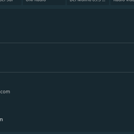
t.com
om