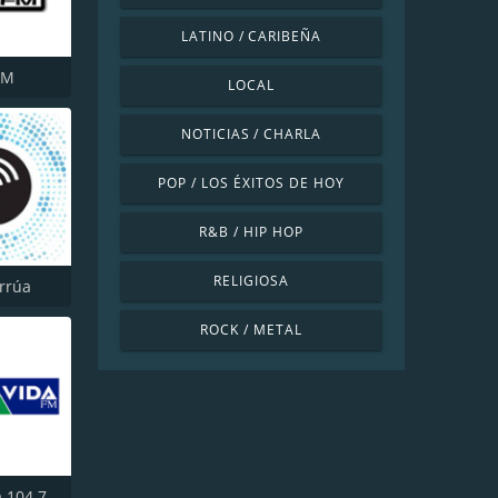
LATINO / CARIBEÑA
FM
LOCAL
NOTICIAS / CHARLA
POP / LOS ÉXITOS DE HOY
R&B / HIP HOP
RELIGIOSA
rrúa
ROCK / METAL
Radio Vida 104.7 FM