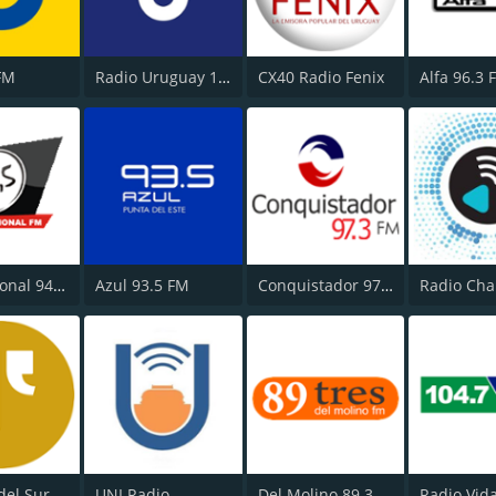
FM
Radio Uruguay 1050 AM
CX40 Radio Fenix
Alfa 96.3 
Internacional 94.5 FM
Azul 93.5 FM
Conquistador 97.3 FM
Radio Cha
del Sur
UNI Radio
Del Molino 89.3 FM