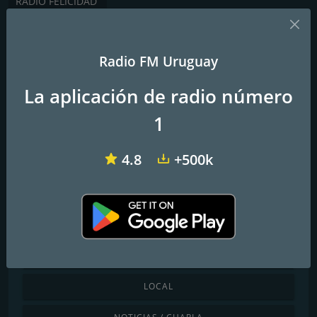
RADIO FELICIDAD
Descubre por género
Radio FM Uruguay
CHILLOUT / SALA DE ESTAR
La aplicación de radio número
MÚSICA CLÁSICA
1
COUNTRY
4.8
+500k
DANCE / ELECTRÓNICA
INTERNACIONAL
JAZZ / BLUES
LATINO / CARIBEÑA
LOCAL